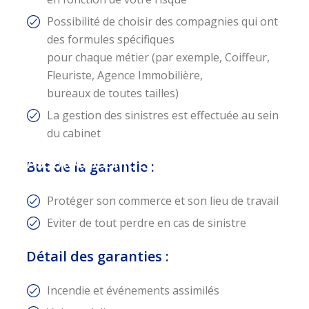
Possibilité de choisir des compagnies qui ont
des formules spécifiques
pour chaque métier (par exemple, Coiffeur,
Fleuriste, Agence Immobilière,
bureaux de toutes tailles)
La gestion des sinistres est effectuée au sein
du cabinet
ASSURANCE MULTIRISQUE COMMERCE
But de la garantie
:
OU BUREAU
Protéger son commerce et son lieu de travail
Eviter de tout perdre en cas de sinistre
Détail des garanties
:
Incendie et événements assimilés